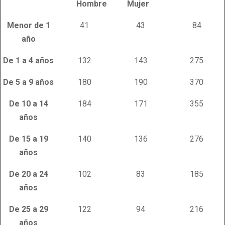
Hombre Mujer
Menor de 1
41
43
84
año
De 1 a 4 años
132
143
275
De 5 a 9 años
180
190
370
De 10 a 14
184
171
355
años
De 15 a 19
140
136
276
años
De 20 a 24
102
83
185
años
De 25 a 29
122
94
216
años