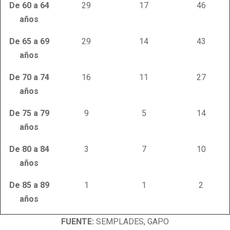
De 60 a 64
29
17
46
años
De 65 a 69
29
14
43
años
De 70 a 74
16
11
27
años
De 75 a 79
9
5
14
años
De 80 a 84
3
7
10
años
De 85 a 89
1
1
2
años
FUENTE:
SEMPLADES, GAPO