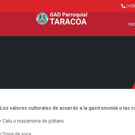
(+59
Ini
Los valores culturales de acuerdo a la gastronomía o las c
• Catu o mazamorra de plátano
• Sopa de yuca