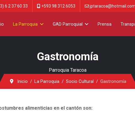
3) 6 2 37 60 33
+593 98 312 6053
jptaracoa@hotmail.co
cio
La Parroquia
GAD Parroquial
Prensa
Transp
Gastronomía
Parroquia Taracoa
Inicio
La Parroquia
Socio Cultural
Gastronomía
ostumbres alimenticias en el cantón son: