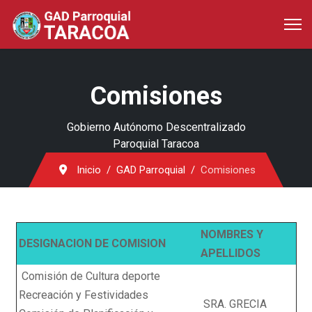
Comisiones
Gobierno Autónomo Descentralizado
Paroquial Taracoa
Inicio
GAD Parroquial
Comisiones
NOMBRES Y
DESIGNACION DE COMISION
APELLIDOS
Comisión de Cultura deporte
Recreación y Festividades
SRA. GRECIA