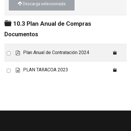
Descarga seleccionada
Carpeta
10.3 Plan Anual de Compras
Documentos
p
Select
Plan Anual de Contratación 2024
d
an
f
item
d
Select
PLAN TARACOA 2023
o
an
c
item
u
m
e
n
t
o