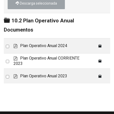
Descarga seleccionada
Carpeta
10.2 Plan Operativo Anual
Documentos
p
Select
Plan Operativo Anual 2024
d
an
f
p
Plan Operativo Anual CORRIENTE
item
Select
d
2023
an
f
item
p
Select
Plan Operativo Anual 2023
d
an
f
item