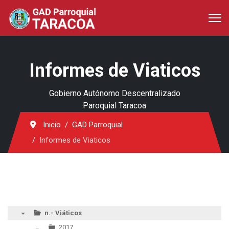
Informes de Viaticos
Gobierno Autónomo Descentralizado
Paroquial Taracoa
Inicio
GAD Parroquial
Informes de Viaticos
n.- Viáticos
▼
2017